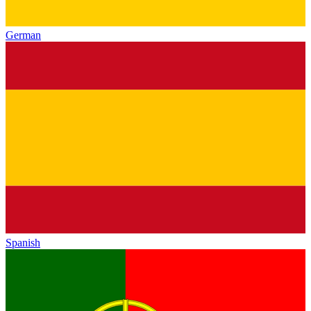
German
Spanish