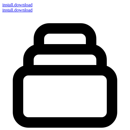
install
.download
install.download