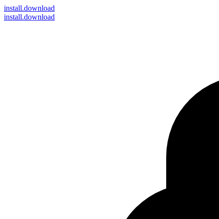
install
.download
install.download