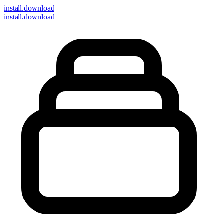
install
.download
install.download