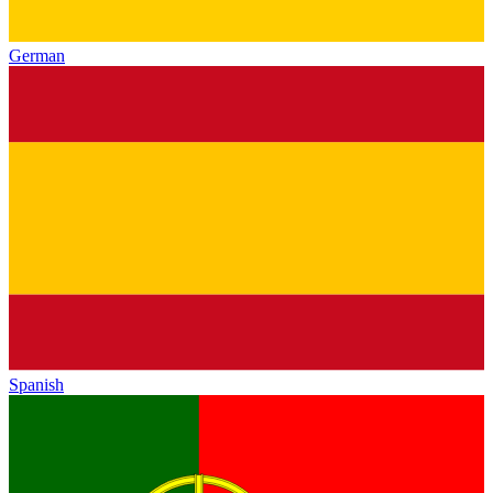
German
Spanish