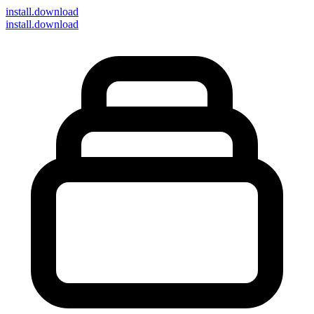
install
.download
install.download