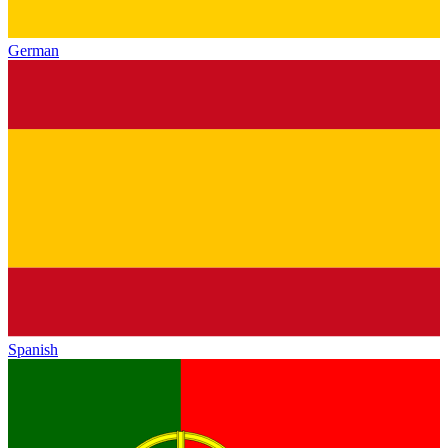
German
Spanish