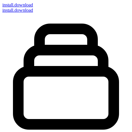
install
.download
install.download