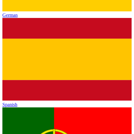
German
Spanish