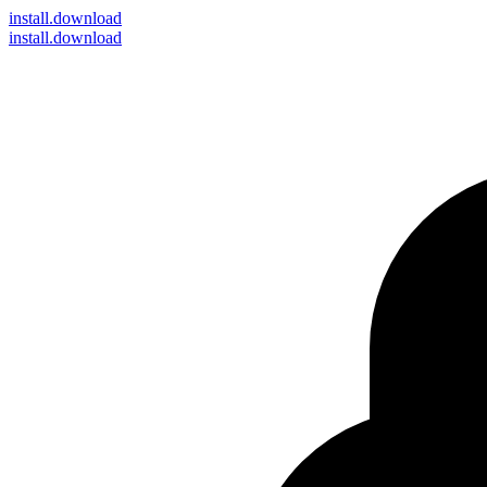
install
.download
install.download