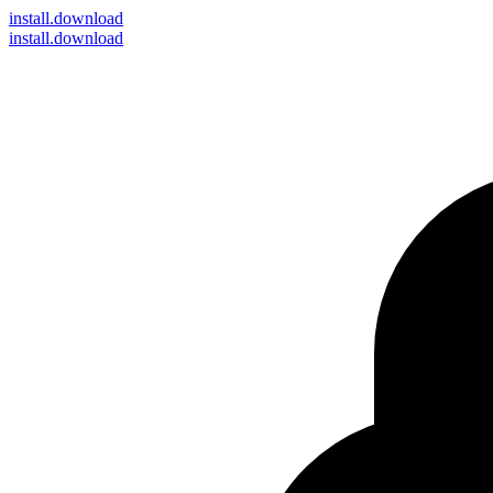
install
.download
install.download