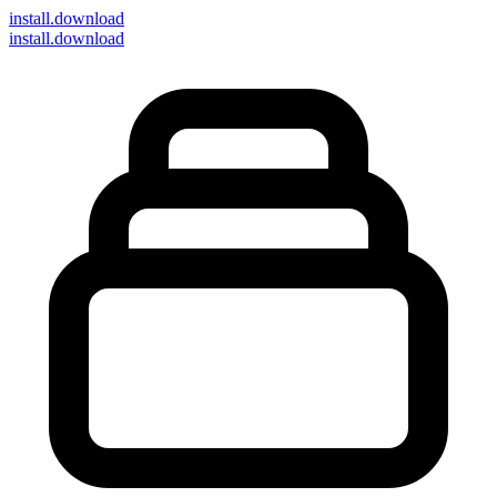
install
.download
install.download