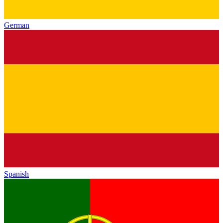
German
Spanish