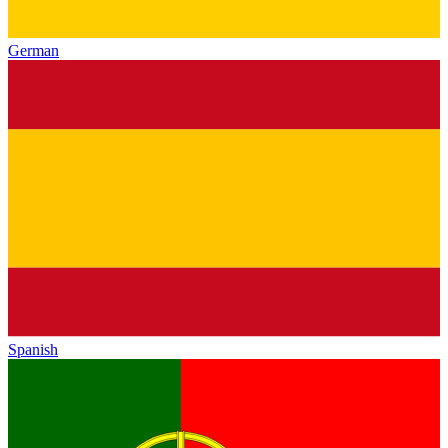
German
Spanish