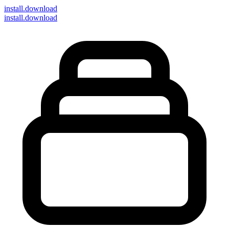
install
.download
install.download