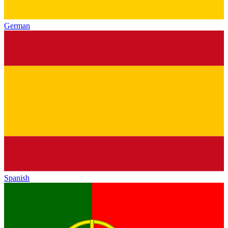
German
Spanish