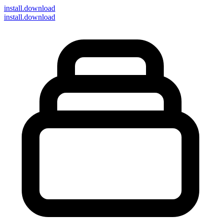
install
.download
install.download