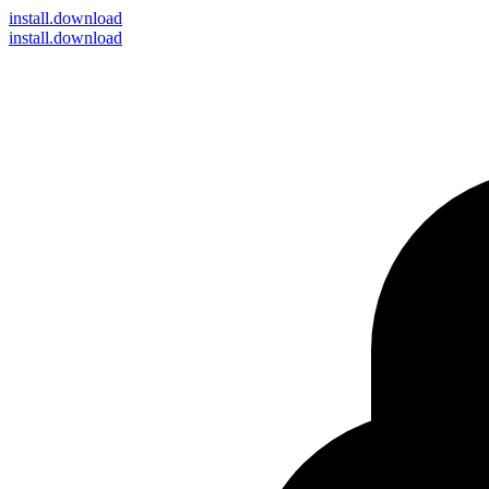
install
.download
install.download