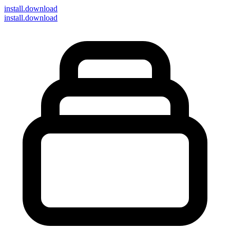
install
.download
install.download