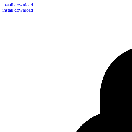
install
.download
install.download