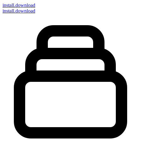
install
.download
install.download