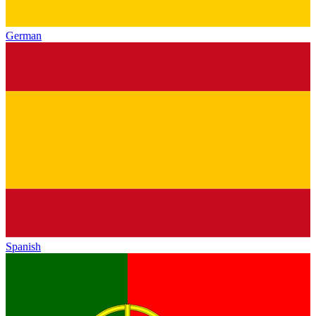
German
Spanish