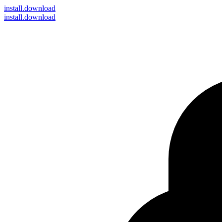
install
.download
install.download