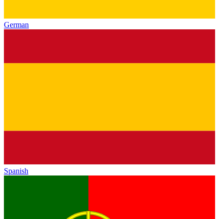
German
Spanish