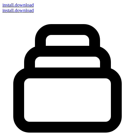
install
.download
install.download