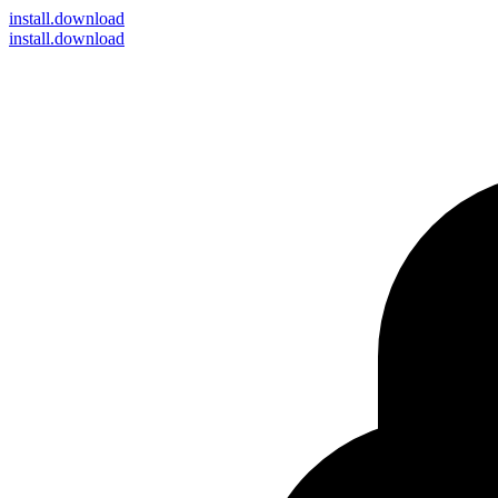
install
.download
install.download