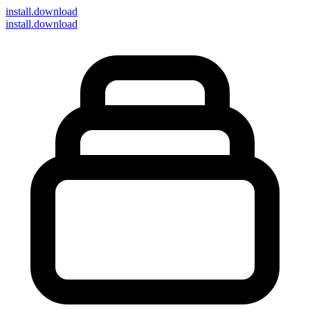
install
.download
install.download