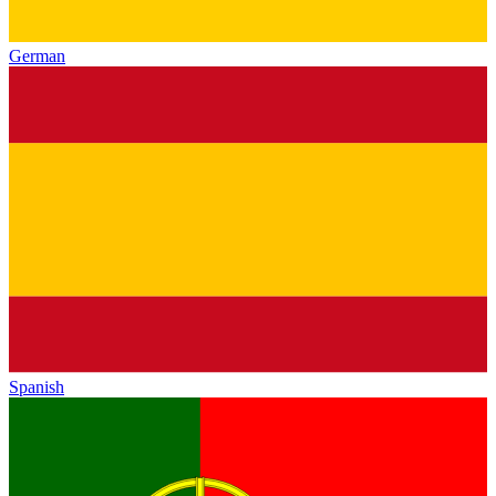
German
Spanish