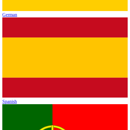
German
Spanish