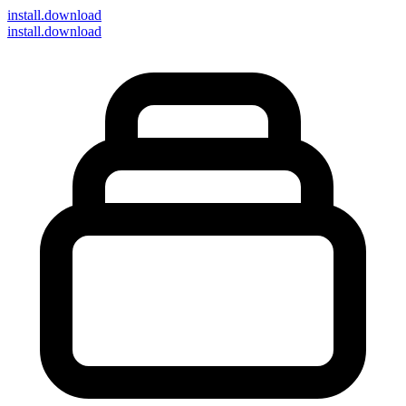
install
.download
install.download