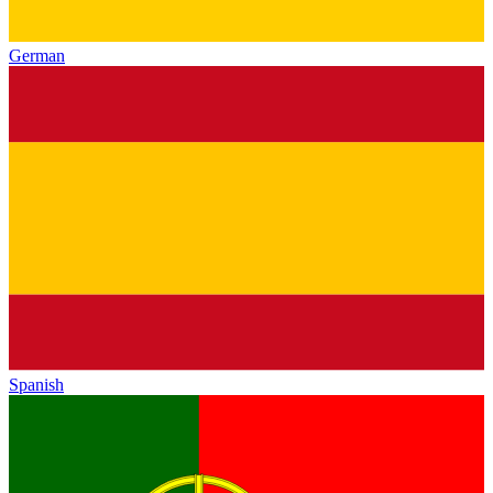
German
Spanish