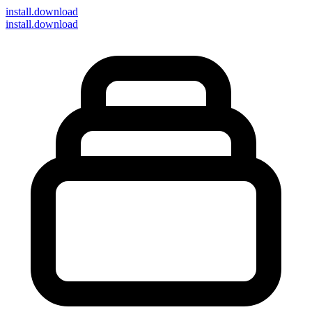
install
.download
install.download