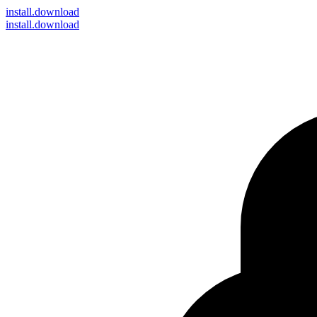
install
.download
install.download