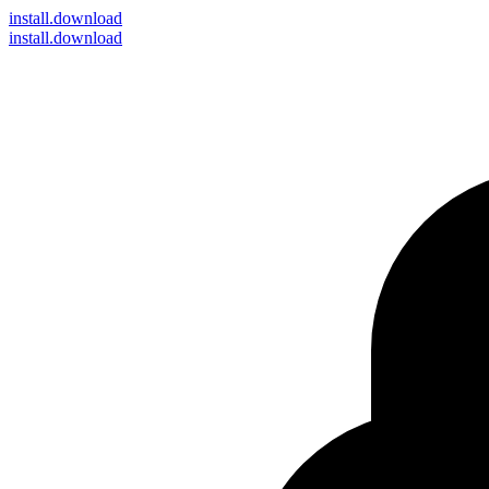
install
.download
install.download