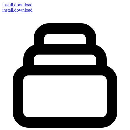
install
.download
install.download