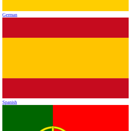
German
Spanish