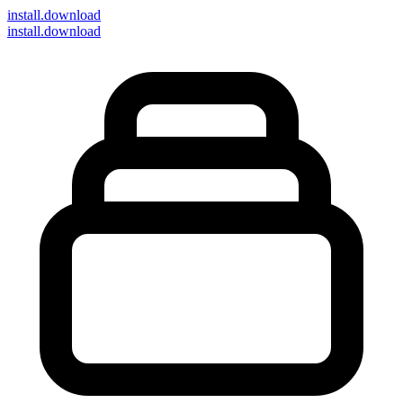
install
.download
install.download