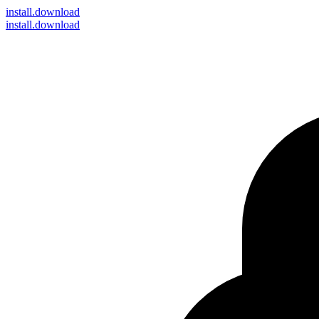
install
.download
install.download