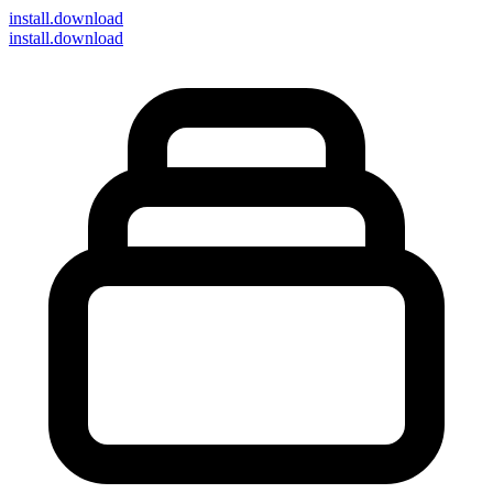
install
.download
install.download