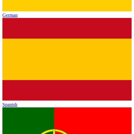
German
Spanish