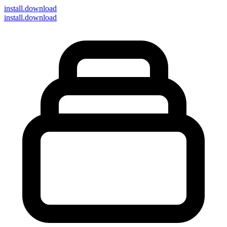
install
.download
install.download