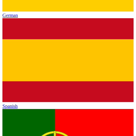
German
Spanish