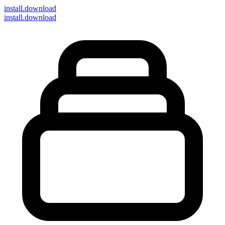
install
.download
install.download