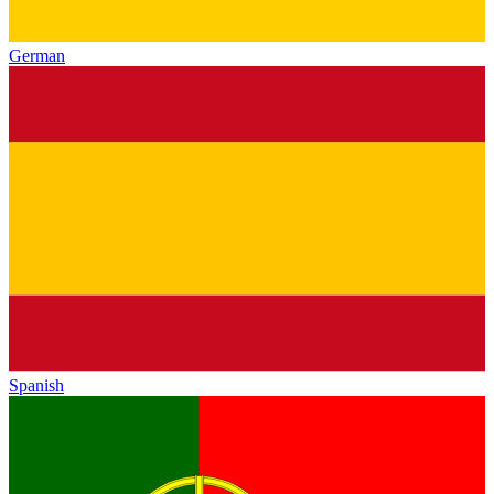
German
Spanish