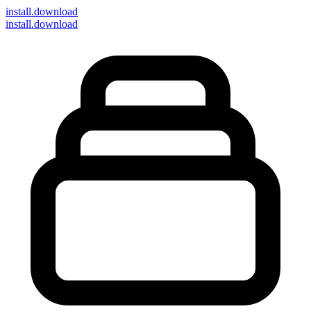
install
.download
install.download