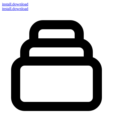
install
.download
install.download