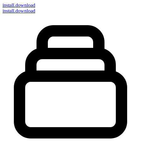
install
.download
install.download