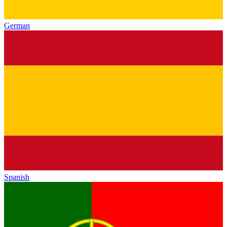
German
Spanish