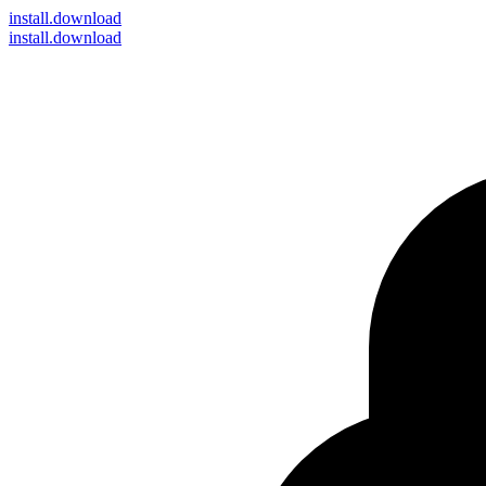
install
.download
install.download