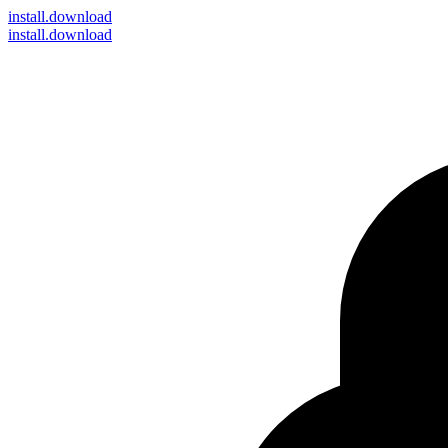
install
.download
install.download