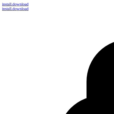
install
.download
install.download