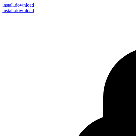
install
.download
install.download