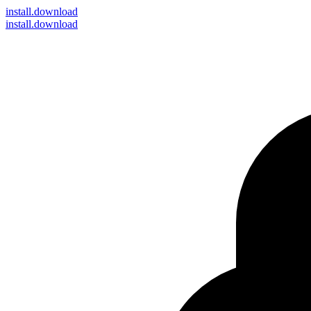
install
.download
install.download