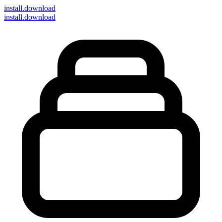
install
.download
install.download