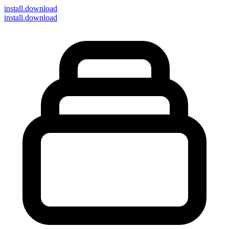
install
.download
install.download