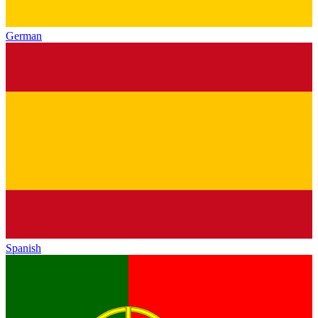
German
Spanish