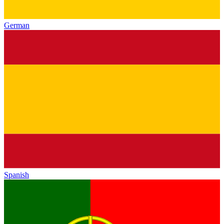
German
Spanish