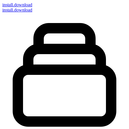
install
.download
install.download