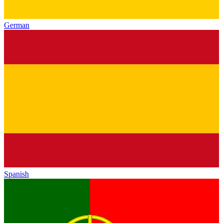
German
Spanish