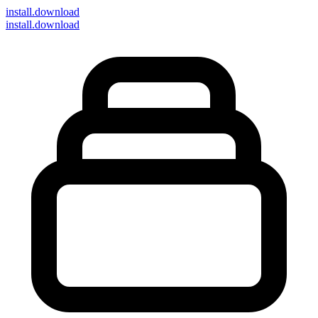
install
.download
install.download