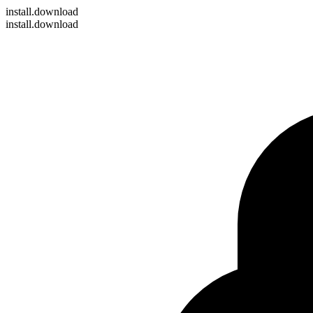
install
.download
install.download