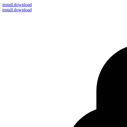
install
.download
install.download