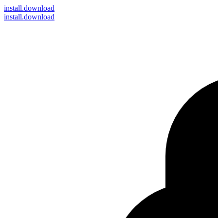
install
.download
install.download