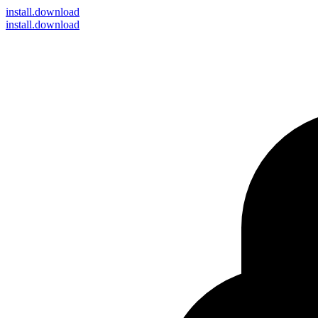
install
.download
install.download