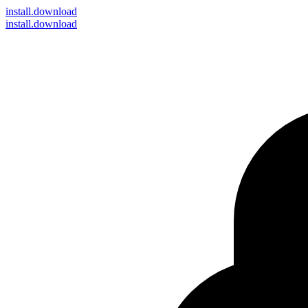
install
.download
install.download