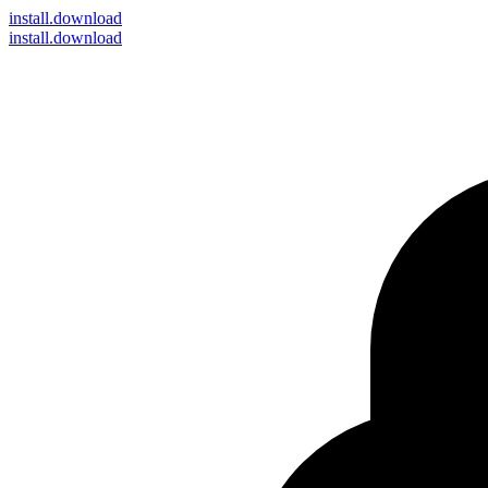
install
.download
install.download