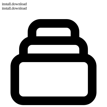
install
.download
install.download