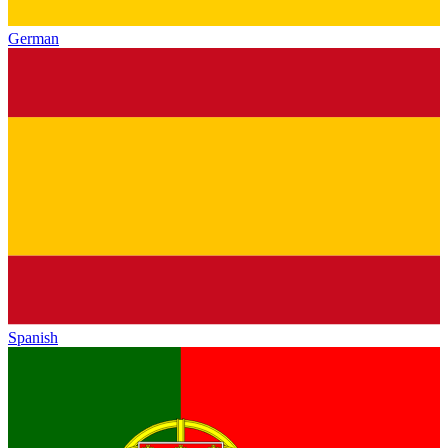
German
Spanish