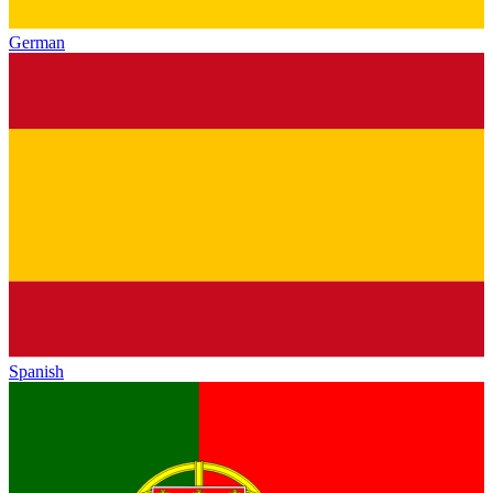
German
Spanish