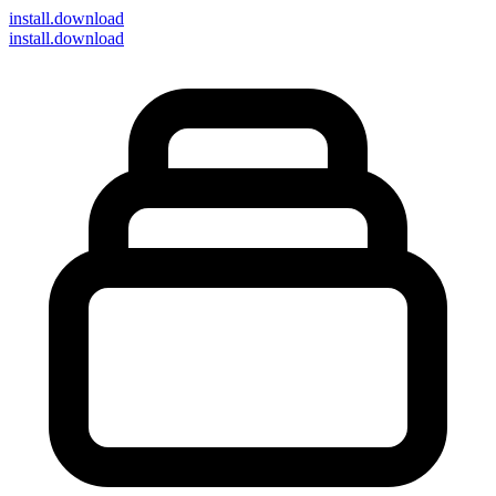
install
.download
install.download