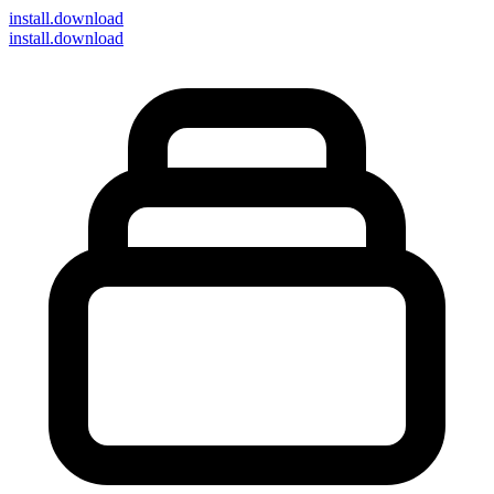
install
.download
install.download