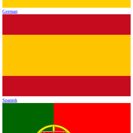
German
Spanish