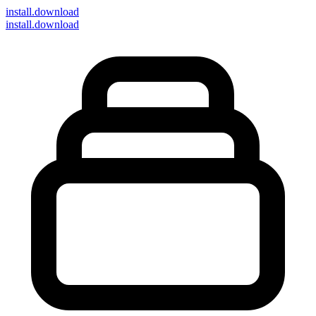
install
.download
install.download