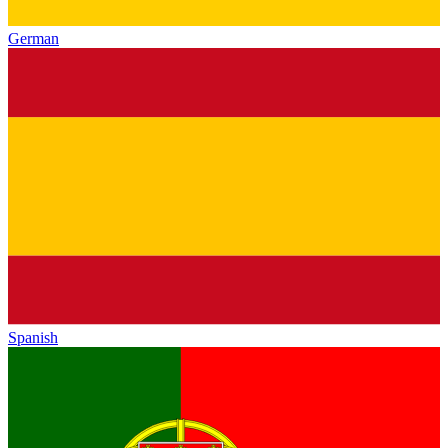
German
Spanish